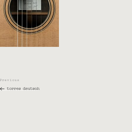
Beitragsnavigation
Previous
Previous
Post
torres deutsch