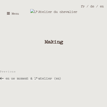
fr
de
en
Skip
Menu
to
content
Making
Post
Previous
Previous
navigation
Post
en ce moment à l’atelier (en)